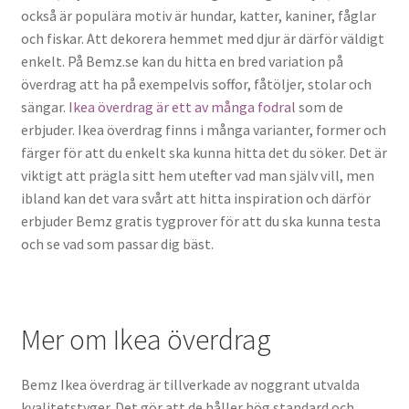
också är populära motiv är hundar, katter, kaniner, fåglar
och fiskar. Att dekorera hemmet med djur är därför väldigt
enkelt. På Bemz.se kan du hitta en bred variation på
överdrag att ha på exempelvis soffor, fåtöljer, stolar och
sängar.
Ikea överdrag är ett av många fodral
som de
erbjuder. Ikea överdrag finns i många varianter, former och
färger för att du enkelt ska kunna hitta det du söker. Det är
viktigt att prägla sitt hem utefter vad man själv vill, men
ibland kan det vara svårt att hitta inspiration och därför
erbjuder Bemz gratis tygprover för att du ska kunna testa
och se vad som passar dig bäst.
Mer om Ikea överdrag
Bemz Ikea överdrag är tillverkade av noggrant utvalda
kvalitetstyger. Det gör att de håller hög standard och