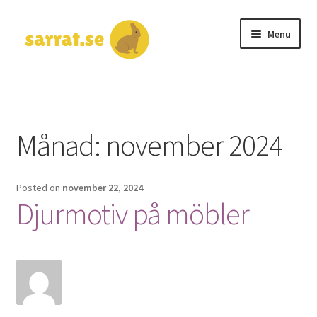
Skip
Skip
Menu
to
to
navigation
content
Hem
Kontakta oss
Månad:
november 2024
Posted on
november 22, 2024
Djurmotiv på möbler