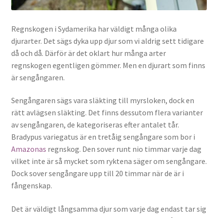
Regnskogen i Sydamerika har väldigt många olika
djurarter. Det sägs dyka upp djur som vi aldrig sett tidigare
då och då. Därför är det oklart hur många arter
regnskogen egentligen gömmer. Men en djurart som finns
är sengångaren.
Sengångaren sägs vara släkting till myrsloken, dock en
rätt avlägsen släkting. Det finns dessutom flera varianter
av sengångaren, de kategoriseras efter antalet tår.
Bradypus variegatus är en tretåig sengångare som bor i
Amazonas
regnskog. Den sover runt nio timmar varje dag
vilket inte är så mycket som ryktena säger om sengångare.
Dock sover sengångare upp till 20 timmar när de är i
fångenskap.
Det är väldigt långsamma djur som varje dag endast tar sig