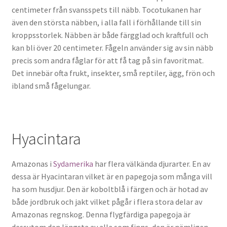
centimeter från svansspets till näbb. Tocotukanen har
även den största näbben, i alla fall i förhållande till sin
kroppsstorlek. Näbben är både färgglad och kraftfull och
kan bli över 20 centimeter. Fågeln använder sig av sin näbb
precis som andra fåglar för att få tag på sin favoritmat.
Det innebär ofta frukt, insekter, små reptiler, ägg, frön och
ibland små fågelungar.
Hyacintara
Amazonas i
Sydamerika
har flera välkända djurarter. En av
dessa är Hyacintaran vilket är en papegoja som många vill
ha som husdjur. Den är koboltblå i färgen och är hotad av
både jordbruk och jakt vilket pågår i flera stora delar av
Amazonas regnskog. Denna flygfärdiga papegoja är
dessutom den längsta av alla som finns, den är nämligen