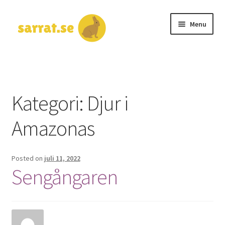
Skip
Skip
Menu
to
to
navigation
content
Hem
Kontakta oss
Kategori:
Djur i
Amazonas
Posted on
juli 11, 2022
Sengångaren